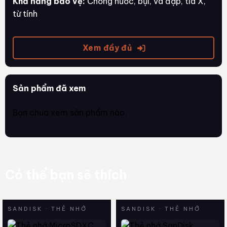
Khả năng bảo vệ:
Chống nước, bụi, va đập, tia X,
từ tính
Xem đầy đủ
Sản phẩm đã xem
Bạn chưa xem sản phẩm nào.
Có thể bạn sẽ thích
SANDISK · THẺ NHỚ
SANDISK · THẺ NHỚ