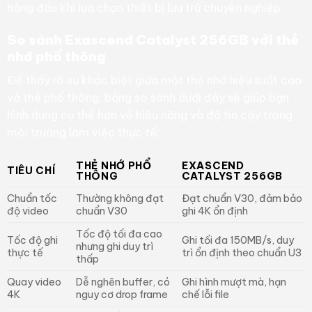
hàng đầu khi lựa chọn thiết bị lưu trữ chuyên nghiệp.
So sánh Exascend Catalyst 256GB với thẻ
nhớ phổ thông
Để thấy rõ sự khác biệt giữa một thẻ nhớ hiệu suất cao
và thẻ phổ thông, bảng so sánh dưới đây sẽ giúp bạn
hình dung cụ thể hơn về hiệu năng và độ tin cậy trong
môi trường làm việc thực tế:
THẺ NHỚ PHỔ
EXASCEND
TIÊU CHÍ
THÔNG
CATALYST 256GB
Chuẩn tốc
Thường không đạt
Đạt chuẩn V30, đảm bảo
độ video
chuẩn V30
ghi 4K ổn định
Tốc độ tối đa cao
Tốc độ ghi
Ghi tối đa 150MB/s, duy
nhưng ghi duy trì
thực tế
trì ổn định theo chuẩn U3
thấp
Quay video
Dễ nghẽn buffer, có
Ghi hình mượt mà, hạn
4K
nguy cơ drop frame
chế lỗi file