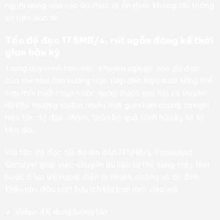
người dùng cần tốc độ thực tế ổn định, không chỉ thông
số trên bao bì.
Tốc độ đọc 175MB/s, rút ngắn đáng kể thời
gian hậu kỳ
Trong quy trình làm việc chuyên nghiệp, tốc độ đọc
của thẻ nhớ ảnh hưởng trực tiếp đến hiệu suất tổng thể.
Sau mỗi buổi chụp hoặc quay, bước sao lưu và truyền
dữ liệu thường chiếm nhiều thời gian hơn chúng ta nghĩ.
Nếu tốc độ đọc chậm, toàn bộ quá trình hậu kỳ sẽ bị
kéo dài.
Với tốc độ đọc tối đa lên đến 175MB/s, Exascend
Catalyst giúp việc chuyển dữ liệu từ thẻ sang máy tính
hoặc ổ lưu trữ ngoài diễn ra nhanh chóng và ổn định.
Điều này đặc biệt hữu ích khi bạn làm việc với:
Video 4K dung lượng lớn