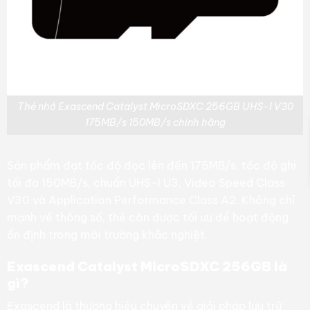
Thẻ nhớ Exascend Catalyst MicroSDXC 256GB UHS-I V30
175MB/s 150MB/s chính hãng
Sản phẩm đạt tốc độ đọc lên đến 175MB/s, tốc độ ghi
tối đa 150MB/s, chuẩn UHS-I U3, Video Speed Class
V30 và Application Performance Class A2. Không chỉ
mạnh về thông số, thẻ còn được tối ưu để hoạt động
ổn định trong môi trường khắc nghiệt.
Exascend Catalyst MicroSDXC 256GB là
gì?
Exascend là thương hiệu chuyên về giải pháp lưu trữ