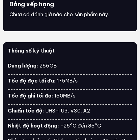
Bảng xếp hạng
Chưa có đánh giá nào cho sản phẩm này.
Thông số kỹ thuật
Dung lượng:
256GB
Tốc độ đọc tối đa:
175MB/s
Tốc độ ghi tối đa:
150MB/s
Chuẩn tốc độ:
UHS-I U3, V30, A2
Nhiệt độ hoạt động:
-25°C đến 85°C