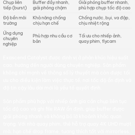
Chụp liên
Buffer đầy nhanh,
Giải phóng buffer nhanh,
tiếp (burst)
giải phóng chậm
phù hợp chụp tốc độ cao
Độ bền môi
Khả năng chống
Chống nước, bụi, va đập,
trường
chịu hạn chế
chịu nhiệt rộng
Ứng dụng
Phù hợp nhu cầu cơ
Tối ưu cho nhiếp ảnh,
chuyên
bản
quay phim, flycam
nghiệp
Exascend Catalyst được định vị ở phân khúc hiệu suất
cao, hướng đến người dùng chuyên nghiệp. Sản phẩm
không chỉ mạnh về thông số lý thuyết mà còn được tối
ưu cho điều kiện làm việc thực tế, nơi tốc độ ổn định và
độ tin cậy lâu dài mới là yếu tố quyết định.
Sản phẩm phù hợp với nhiếp ảnh gia cần chụp liên tục
tốc độ cao và ghi file RAW ổn định, giúp buffer được
giải phóng nhanh và không bỏ lỡ khoảnh khắc quan
trọng. Với nhà quay phim, thẻ hỗ trợ quay 4K UHD mượt
mà, hạn chế drop frame, tương thích tốt với mirrorless,