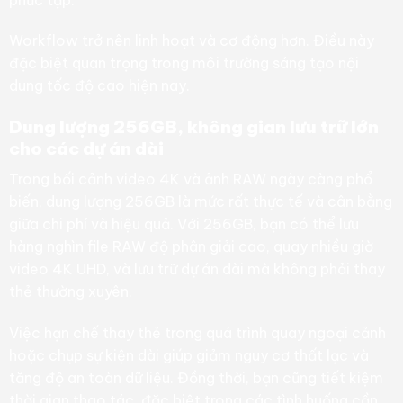
Workflow trở nên linh hoạt và cơ động hơn. Điều này
đặc biệt quan trọng trong môi trường sáng tạo nội
dung tốc độ cao hiện nay.
Dung lượng 256GB, không gian lưu trữ lớn
cho các dự án dài
Trong bối cảnh video 4K và ảnh RAW ngày càng phổ
biến, dung lượng 256GB là mức rất thực tế và cân bằng
giữa chi phí và hiệu quả. Với 256GB, bạn có thể lưu
hàng nghìn file RAW độ phân giải cao, quay nhiều giờ
video 4K UHD, và lưu trữ dự án dài mà không phải thay
thẻ thường xuyên.
Việc hạn chế thay thẻ trong quá trình quay ngoại cảnh
hoặc chụp sự kiện dài giúp giảm nguy cơ thất lạc và
tăng độ an toàn dữ liệu. Đồng thời, bạn cũng tiết kiệm
thời gian thao tác, đặc biệt trong các tình huống cần