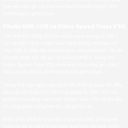
bạn yên tâm ghi lại trọn vẹn khoảnh khắc quyết định
mà không lo gián đoạn.
Chuẩn UHS-I U3 và Video Speed Class V30
Thẻ nhớ đạt đồng thời ba chuẩn quan trọng là UHS-I,
U3, và V30. UHS-I đảm bảo băng thông phù hợp với
các thiết bị hiện đại sử dụng giao tiếp phổ biến. Chuẩn
U3 xác nhận tốc độ ghi tối thiểu 30MB/s, trong khi
Video Speed Class V30 đảm bảo khả năng ghi video
liên tục với dữ liệu lớn mà không bị gián đoạn.
Trong thời đại ngày nay, phần lớn thiết bị quay 4K đều
yêu cầu tối thiểu V30 để hoạt động ổn định. Với các
profile màu nâng cao hoặc bitrate cao, tốc độ ghi duy
trì càng quan trọng hơn tốc độ ghi tối đa.
Điểm mấu chốt không nằm ở con số đỉnh. Điều quan
trọng là độ ổn định trong suốt quá trình ghi hình. V30