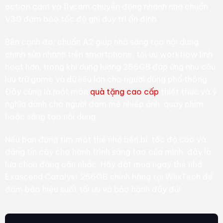
action cam và flycam chuyển động nhanh nhờ chuẩn
V30 đảm bảo tốc độ ghi duy trì ổn định.
Bên cạnh đó, chuẩn A2 giúp nhà sáng tạo nội dung
chỉnh sửa nhanh trên smartphone, tối ưu workflow linh
hoạt hơn, trong khi dung lượng 256GB đáp ứng nhu cầu
lưu trữ game và dữ liệu lớn cho người dùng phổ thông.
Đây cũng là một món
quà tặng cao cấp
thiết thực và ý
nghĩa dành cho người đam mê nhiếp ảnh, quay phim
hoặc sáng tạo nội dung.
Nếu bạn đang tìm một thẻ nhớ bền bỉ, tốc độ cao và
đáng tin cậy cho hành trình sáng tạo của mình, đây là
lựa chọn đáng cân nhắc. Hãy đặt mua ngay thẻ nhớ
Exascend Catalyst 256GB chính hãng tại WiixTech để
đảm bảo hiệu suất tối ưu và bảo hành đầy đủ!