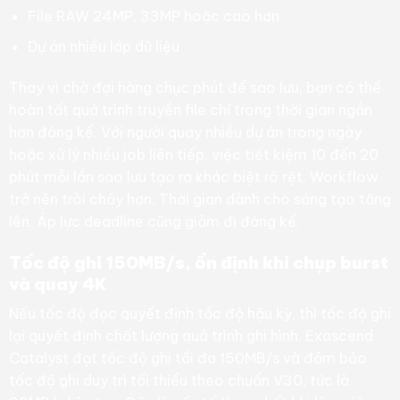
File RAW 24MP, 33MP hoặc cao hơn
Dự án nhiều lớp dữ liệu
Thay vì chờ đợi hàng chục phút để sao lưu, bạn có thể
hoàn tất quá trình truyền file chỉ trong thời gian ngắn
hơn đáng kể. Với người quay nhiều dự án trong ngày
hoặc xử lý nhiều job liên tiếp, việc tiết kiệm 10 đến 20
phút mỗi lần sao lưu tạo ra khác biệt rõ rệt. Workflow
trở nên trôi chảy hơn. Thời gian dành cho sáng tạo tăng
lên. Áp lực deadline cũng giảm đi đáng kể.
Tốc độ ghi 150MB/s, ổn định khi chụp burst
và quay 4K
Nếu tốc độ đọc quyết định tốc độ hậu kỳ, thì tốc độ ghi
lại quyết định chất lượng quá trình ghi hình. Exascend
Catalyst đạt tốc độ ghi tối đa 150MB/s và đảm bảo
tốc độ ghi duy trì tối thiểu theo chuẩn V30, tức là