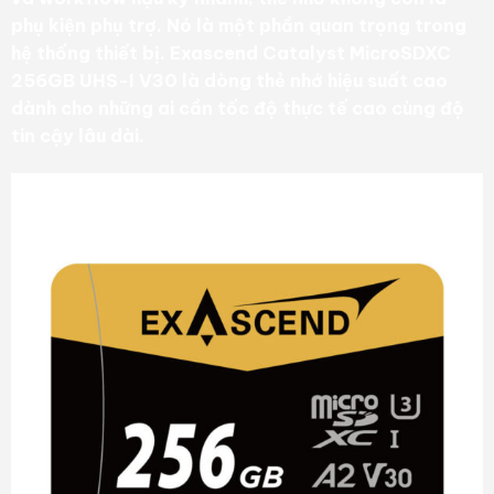
phụ kiện phụ trợ. Nó là một phần quan trọng trong
hệ thống thiết bị. Exascend Catalyst MicroSDXC
256GB UHS-I V30 là dòng thẻ nhớ hiệu suất cao
dành cho những ai cần tốc độ thực tế cao cùng độ
tin cậy lâu dài.