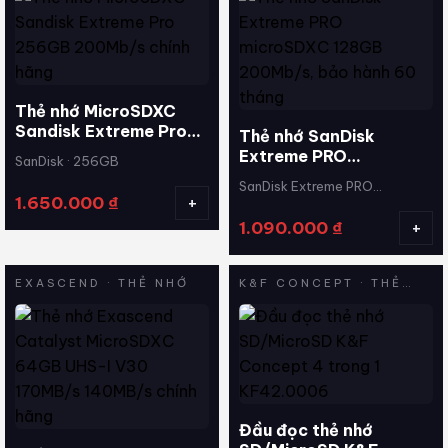
Thẻ nhớ MicroSDXC
Sandisk Extreme Pro
Thẻ nhớ SanDisk
256GB 200Mb/s chính
Extreme PRO
SanDisk · 256GB
hãng
microSDXC 128GB
SanDisk Extreme PRO
200Mb/s, bảo hành 60
+
1.650.000
₫
microSDXC 128GB 200Mb/s ·
tháng
+
1.090.000
₫
microSDXC
EXASCEND · THẺ NHỚ
K&F CONCEPT · THẺ
NHỚ
Đầu đọc thẻ nhớ