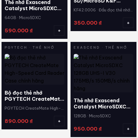
SD/MicroSD K&F
Thẻ nhớ Exascend
Concept 4 trong 1
Catalyst MicroSDXC
KF42.0006 · Đầu đọc thẻ nhớ
KF42.0006
64GB UHS-I V30
4 trong 1
64GB · MicroSDXC
170MB/s 140MB/s
+
350.000
₫
chính hãng
+
590.000
₫
PGYTECH · THẺ NHỚ
EXASCEND · THẺ NHỚ
Bộ đọc thẻ nhớ
PGYTECH CreateMate
Thẻ nhớ Exascend
High-Speed Card
Catalyst MicroSDXC
PGYTECH CreateMate High-
Reader Case chính
128GB UHS-I V30
Speed Card Reader Case ·
128GB · MicroSDXC
hãng
175MB/s 150MB/s
+
890.000
₫
USB-C 3.2 Gen 1
chính hãng
+
950.000
₫