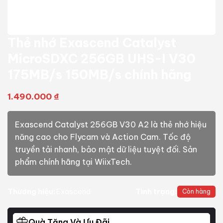
Thẻ nhớ Exascend Catalyst
MicroSDXC 256GB UHS-I V30
175MB/s 150MB/s chính hãng
1.490.000
₫
Exascend Catalyst 256GB V30 A2 là thẻ nhớ hiệu
năng cao cho Flycam và Action Cam. Tốc độ
truyền tải nhanh, bảo mật dữ liệu tuyệt đối. Sản
phẩm chính hãng tại WiixTech.
Thương hiệu:
Exascend
Tình trạng:
Còn hàng
Quà Tặng Và Ưu Đãi