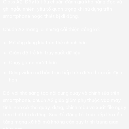
Class A2. Đây là tiêu chuẩn đánh giá khả năng đọc và
ghi ngẫu nhiên, yếu tố quan trọng khi sử dụng trên
smartphone hoặc thiết bị di động.
Chuẩn A2 mang lại những cải thiện đáng kể:
Mở ứng dụng lưu trên thẻ nhanh hơn
Giảm độ trễ khi truy xuất dữ liệu
Chạy game mượt hơn
Dựng video cơ bản trực tiếp trên điện thoại ổn định
hơn
Đối với nhà sáng tạo nội dung quay và chỉnh sửa trên
smartphone, chuẩn A2 giúp giảm phụ thuộc vào máy
tính. Bạn có thể quay, dựng, chỉnh màu và xuất file ngay
trên thiết bị di động. Sau đó đăng tải trực tiếp lên nền
tảng mạng xã hội mà không cần quy trình trung gian
phức tạp.