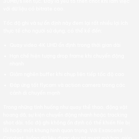
30MB/s liên tục. Đây là yếu tố then chốt khi làm việc
với dữ liệu có bitrate cao.
Tốc độ ghi và sự ổn định này đem lại rất nhiều lợi ích
thực tế cho người sử dụng, có thể kể đến:
Quay video 4K UHD ổn định trong thời gian dài
Hạn chế hiện tượng drop frame khi chuyển động
nhanh
Giảm nghẽn buffer khi chụp liên tiếp tốc độ cao
Đáp ứng tốt flycam và action camera trong các
cảnh di chuyển mạnh
Trong những tình huống như quay thể thao, động vật
hoang dã, sự kiện chuyển động nhanh hoặc tracking
shot dài, tốc độ ghi không ổn định có thể khiến file bị
lỗi hoặc mất khung hình quan trọng. Với Exascend
Catalyst, luồng dữ liệu được duy trì mượt mà hơn, giúp