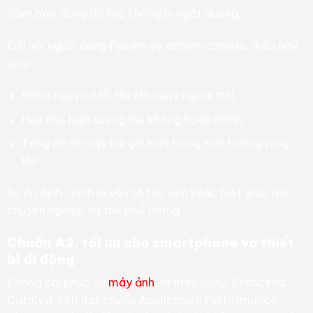
đảm bảo dòng dữ liệu không bị ngắt quãng.
Đối với người dùng flycam và action camera, điều này
giúp:
Giảm nguy cơ lỗi file khi quay ngoài trời
Hạn chế hiện tượng file không hoàn chỉnh
Tăng độ tin cậy khi ghi hình trong môi trường rung
lắc
Sự ổn định chính là yếu tố tạo nên khác biệt giữa thẻ
chuyên nghiệp và thẻ phổ thông.
Chuẩn A2, tối ưu cho smartphone và thiết
bị di động
Không chỉ phục vụ
máy ảnh
và máy quay, Exascend
Catalyst còn đạt chuẩn Application Performance