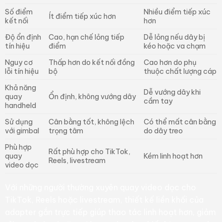
Số điểm
Nhiều điểm tiếp xúc
Ít điểm tiếp xúc hơn
kết nối
hơn
Độ ổn định
Cao, hạn chế lỏng tiếp
Dễ lỏng nếu dây bị
tín hiệu
điểm
kéo hoặc va chạm
Nguy cơ
Thấp hơn do kết nối đồng
Cao hơn do phụ
lỗi tín hiệu
bộ
thuộc chất lượng cáp
Khả năng
Dễ vướng dây khi
quay
Ổn định, không vướng dây
cầm tay
handheld
Sử dụng
Cân bằng tốt, không lệch
Có thể mất cân bằng
với gimbal
trọng tâm
do dây treo
Phù hợp
Rất phù hợp cho TikTok,
quay
Kém linh hoạt hơn
Reels, livestream
video dọc
Với những người thường xuyên quay video dọc cho
TikTok, Reels hoặc livestream, thiết kế liền khối của
adapter gắn trực tiếp giúp thao tác linh hoạt hơn, giảm