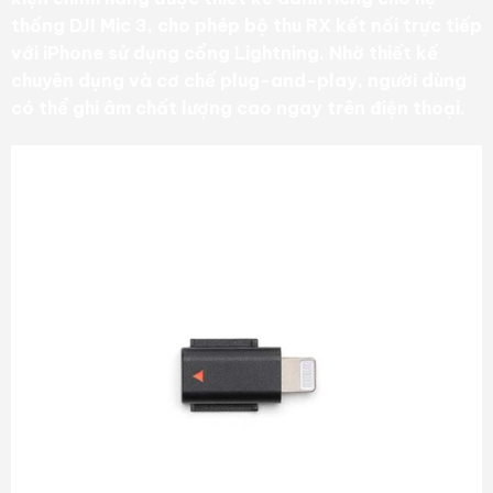
thống DJI Mic 3, cho phép bộ thu RX kết nối trực tiếp
với iPhone sử dụng cổng Lightning. Nhờ thiết kế
chuyên dụng và cơ chế plug-and-play, người dùng
có thể ghi âm chất lượng cao ngay trên điện thoại.