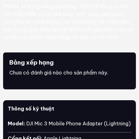
iPhone sử dụng cổng Lightning. Thiết kế nhỏ gọn, kết
nối chắc chắn và cơ chế plug-and-play giúp người
dùng thu âm chất lượng cao mà không cần thêm phụ
kiện trung gian. Hãy liên hệ WiixTech ngay hôm nay để
sở hữu sản phẩm chính hãng với dịch vụ tốt nhất!
Bảng xếp hạng
Chưa có đánh giá nào cho sản phẩm này.
Thông số kỹ thuật
Model:
DJI Mic 3 Mobile Phone Adapter (Lightning)
Cổng kết nối:
Apple Lightning