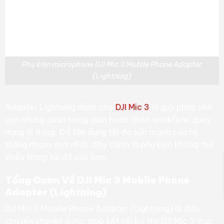
Phụ kiện microphone DJI Mic 3 Mobile Phone Adapter
(Lightning)
Adapter Lightning dành cho
DJI Mic 3
là giải pháp nhỏ
gọn nhưng quan trọng giúp hoàn thiện workflow quay
dựng di động. Để tận dụng tối đa sức mạnh của hệ
thống micro mới nhất, đây chính là phụ kiện không thể
thiếu trong túi đồ của bạn.
Tổng Quan Về DJI Mic 3 Mobile Phone
Adapter (Lightning)
DJI Mic 3 Mobile Phone Adapter (Lightning) là đầu
chuyển chuyên dụng, giúp kết nối bộ thu DJI Mic 3 trực