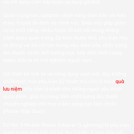
víu khi quay cầm tay hoặc sử dụng gimbal.
Quan trọng hơn, adapter chính hãng đảm bảo tín hiệu
được truyền ổn định và chính xác. Điều này giúp giảm
rủi ro mất tiếng, nhiễu hoặc lỗi kết nối trong những
cảnh quay quan trọng. Dù kích thước nhỏ, phụ kiện này
lại đóng vai trò rất lớn trong việc đảm bảo chất lượng
âm thanh, từ đó ảnh hưởng trực tiếp đến chất lượng
video đầu ra và trải nghiệm người xem.
Với thiết kế tinh tế và công dụng vượt trội, đây không
chỉ là một món phụ kiện kỹ thuật mà còn là món
quà
lưu niệm
đầy tâm lý dành cho những người yêu thích
quay phim, giúp họ nâng tầm chất lượng âm thanh
chuyên nghiệp cho mọi video sáng tạo trên chiếc
iPhone thân thuộc.
DJI Mic 3 Mobile Phone Adapter (Lightning) là phụ kiện
quan trọng giúp kết nối bộ thu DJI Mic 3 trực tiếp với