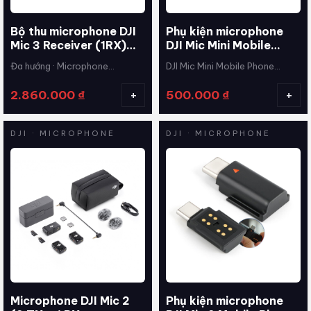
Bộ thu microphone DJI
Phụ kiện microphone
Mic 3 Receiver (1RX)
DJI Mic Mini Mobile
chính hãng, siêu nhỏ
Phone Adapter
Đa hướng · Microphone
DJI Mic Mini Mobile Phone
gọn
(Lightning)
Capsule: -36±1dBV@1kHz,
Adapter (Lightning) · Apple
+
+
2.860.000
₫
500.000
₫
94dB SPL
Lightning
DJI · MICROPHONE
DJI · MICROPHONE
Microphone DJI Mic 2
Phụ kiện microphone