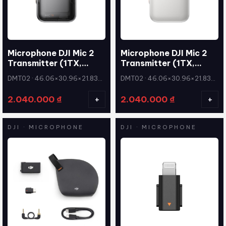
Microphone DJI Mic 2
Microphone DJI Mic 2
Transmitter (1TX,
Transmitter (1TX,
Shadow Black) chính
Pearl White) chính
DMT02 · 46.06×30.96×21.83
DMT02 · 46.06×30.96×21.83
hãng
hãng
mm (L×W×H)
mm (L×W×H)
+
+
2.040.000
₫
2.040.000
₫
DJI · MICROPHONE
DJI · MICROPHONE