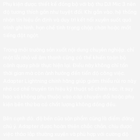
Phụ kiện được thiết kế đồng bộ với bộ thu DJI Mic 3 nên
độ tương thích gần như tuyệt đối. Khi gắn vào, hệ thống
nhận tín hiệu ổn định và duy trì kết nối xuyên suốt quá
trình ghi hình, hạn chế tình trạng chập chờn hoặc mất
tiếng đột ngột.
Trong môi trường sản xuất nội dung chuyên nghiệp, chỉ
một lỗi nhỏ về âm thanh cũng có thể khiến toàn bộ
cảnh quay phải thực hiện lại. Điều này không chỉ tốn
thời gian mà còn ảnh hưởng đến tiến độ công việc.
Adapter Lightning chính hãng giúp giảm thiểu rủi ro này
nhờ cơ chế truyền tín hiệu kỹ thuật số chính xác, ít suy
hao và không phụ thuộc vào cáp chuyển đổi hoặc phụ
kiện bên thứ ba có chất lượng không đồng đều.
Bên cạnh đó, độ bền của sản phẩm cũng là điểm đáng
chú ý. Adapter được hoàn thiện chắc chắn, chịu được
việc tháo lắp thường xuyên và phù hợp với cường độ