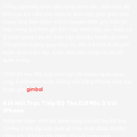
Cổng Lightning được gia công chính xác, đảm bảo độ
khít cao khi cắm vào thiết bị. Điều này giúp giảm tình
trạng lỏng tiếp điểm, vốn là nguyên nhân gây mất tín
hiệu trong quá trình ghi âm. Các chân tiếp xúc được xử
lý chất lượng cao để đảm bảo tín hiệu truyền ổn định.
Trong môi trường quay thực tế, đặc biệt khi di chuyển
hoặc quay cầm tay, sự ổn định này đóng vai trò rất
quan trọng.
Thiết kế này đặc biệt phù hợp với những người quay
vlog, livestream hoặc phỏng vấn bằng iPhone cầm tay
hoặc gắn
gimbal
.
Kết Nối Trực Tiếp Bộ Thu DJI Mic 3 Với
iPhone
Adapter được thiết kế dành riêng cho bộ thu RX của
DJI Mic 3. Khi lắp vào, bạn sẽ cảm nhận được độ khít
chính xác. Không cần thêm dây nối trung gian.