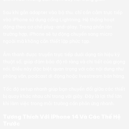
Sau khi gắn adapter vào bộ thu, chỉ cần cắm trực tiếp
vào iPhone sử dụng cổng Lightning. Hệ thống hoạt
động theo cơ chế plug-and-play. Trong phần lớn
trường hợp, iPhone sẽ tự động chuyển sang micro
ngoài mà không cần thiết lập phức tạp.
Âm thanh được truyền trực tiếp dưới dạng tín hiệu kỹ
thuật số, giúp đảm bảo độ rõ ràng và chi tiết của giọng
nói. Điều này đặc biệt quan trọng với các nội dung như
phỏng vấn, podcast di động hoặc livestream bán hàng.
Tốc độ setup nhanh giúp bạn chuyển đổi giữa các thiết
bị quay khác nhau chỉ trong vài giây. Đây là lợi thế lớn
khi làm việc trong môi trường cần phản ứng nhanh.
Tương Thích Với iPhone 14 Và Các Thế Hệ
Trước