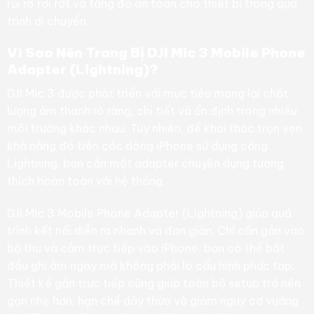
rủi ro rơi rớt và tăng độ an toàn cho thiết bị trong quá
trình di chuyển.
Vì Sao Nên Trang Bị DJI Mic 3 Mobile Phone
Adapter (Lightning)?
DJI Mic 3 được phát triển với mục tiêu mang lại chất
lượng âm thanh rõ ràng, chi tiết và ổn định trong nhiều
môi trường khác nhau. Tuy nhiên, để khai thác trọn vẹn
khả năng đó trên các dòng iPhone sử dụng cổng
Lightning, bạn cần một adapter chuyên dụng tương
thích hoàn toàn với hệ thống.
DJI Mic 3 Mobile Phone Adapter (Lightning) giúp quá
trình kết nối diễn ra nhanh và đơn giản. Chỉ cần gắn vào
bộ thu và cắm trực tiếp vào iPhone, bạn có thể bắt
đầu ghi âm ngay mà không phải lo cấu hình phức tạp.
Thiết kế gắn trực tiếp cũng giúp toàn bộ setup trở nên
gọn nhẹ hơn, hạn chế dây thừa và giảm nguy cơ vướng