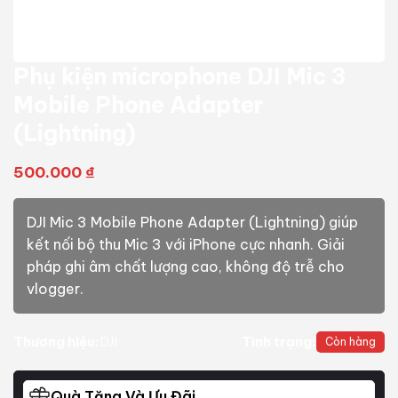
Phụ kiện microphone DJI Mic 3
Mobile Phone Adapter
(Lightning)
500.000
₫
DJI Mic 3 Mobile Phone Adapter (Lightning) giúp
kết nối bộ thu Mic 3 với iPhone cực nhanh. Giải
pháp ghi âm chất lượng cao, không độ trễ cho
vlogger.
Thương hiệu:
DJI
Tình trạng:
Còn hàng
Quà Tặng Và Ưu Đãi