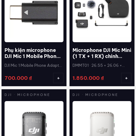
Phụ kiện microphone
Microphone DJI Mic Mini
DJI Mic 1 Mobile Phone
(1 TX + 1 RX) chính
Adapter (USB Type-C)
hãng, ghi âm chuyên
DJI Mic 1 Mobile Phone Adapter
DMMT01 · 26.55 × 26.06 ×
chính hãng
nghiệp
USB Type-C · USB Type-C
15.96mm (D×R×C)
+
+
700.000
₫
1.850.000
₫
DJI · MICROPHONE
DJI · MICROPHONE