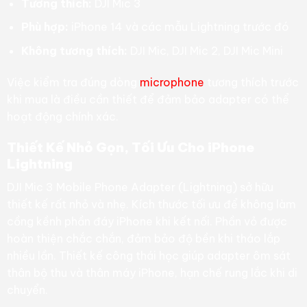
Tương thích:
DJI Mic 3
Phù hợp:
iPhone 14 và các mẫu Lightning trước đó
Không tương thích:
DJI Mic, DJI Mic 2, DJI Mic Mini
Việc kiểm tra đúng dòng
microphone
tương thích trước
khi mua là điều cần thiết để đảm bảo adapter có thể
hoạt động chính xác.
Thiết Kế Nhỏ Gọn, Tối Ưu Cho iPhone
Lightning
DJI Mic 3 Mobile Phone Adapter (Lightning) sở hữu
thiết kế rất nhỏ và nhẹ. Kích thước tối ưu để không làm
cồng kềnh phần đáy iPhone khi kết nối. Phần vỏ được
hoàn thiện chắc chắn, đảm bảo độ bền khi tháo lắp
nhiều lần. Thiết kế công thái học giúp adapter ôm sát
thân bộ thu và thân máy iPhone, hạn chế rung lắc khi di
chuyển.