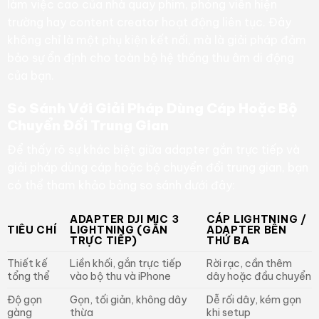
làm việc cao của nhà quay phim, phóng viên hiện
trường hay content creator hoạt động liên tục. Đây
không chỉ là một phụ kiện kết nối, mà là giải pháp đảm
bảo sự ổn định cho toàn bộ hệ thống thu âm di động
của bạn.
So Sánh Với Giải Pháp Dùng Cáp Hoặc Bộ
Chuyển Đổi Trung Gian
Để thấy rõ sự khác biệt giữa adapter gắn trực tiếp và
giải pháp dùng cáp hoặc bộ chuyển đổi trung gian, bạn
có thể tham khảo bảng so sánh dưới đây:
ADAPTER DJI MIC 3
CÁP LIGHTNING /
TIÊU CHÍ
LIGHTNING (GẮN
ADAPTER BÊN
TRỰC TIẾP)
THỨ BA
Thiết kế
Liền khối, gắn trực tiếp
Rời rạc, cần thêm
tổng thể
vào bộ thu và iPhone
dây hoặc đầu chuyển
Độ gọn
Gọn, tối giản, không dây
Dễ rối dây, kém gọn
gàng
thừa
khi setup