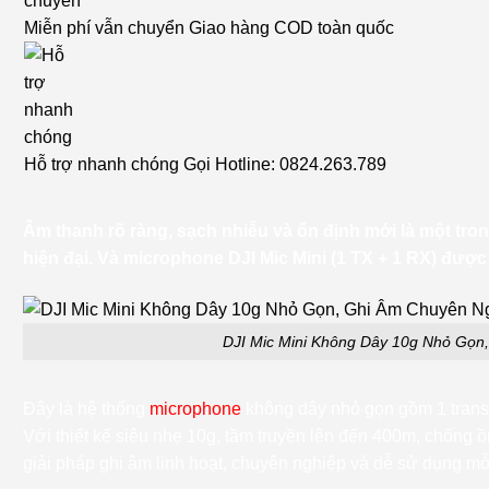
Miễn phí vẫn chuyển
Giao hàng COD toàn quốc
Hỗ trợ nhanh chóng
Gọi Hotline: 0824.263.789
Âm thanh rõ ràng, sạch nhiễu và ổn định mới là một tr
hiện đại. Và microphone DJI Mic Mini (1 TX + 1 RX) được
DJI Mic Mini Không Dây 10g Nhỏ Gọn
Đây là hệ thống
microphone
không dây nhỏ gọn gồm 1 transmi
Với thiết kế siêu nhẹ 10g, tầm truyền lên đến 400m, chống ồ
giải pháp ghi âm linh hoạt, chuyên nghiệp và dễ sử dụng mỗ