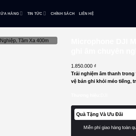
CỬA HÀNG
TIN TỨC
CHÍNH SÁCH
LIÊN HỆ
Microphone DJI Mi
ghi âm chuyên ng
1.850.000
₫
Trải nghiệm âm thanh trong t
vệ bản ghi khỏi méo tiếng, t
Thương hiệu:
DJI
Quà Tặng Và Ưu Đãi
Miễn phí giao hàng toàn q