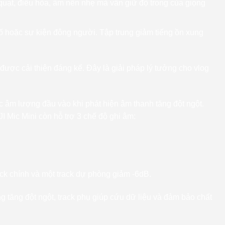
uạt, điều hòa, âm nền nhẹ mà vẫn giữ độ trong của giọng
hoặc sự kiện đông người. Tập trung giảm tiếng ồn xung
được cải thiện đáng kể. Đây là giải pháp lý tưởng cho vlog
c âm lượng đầu vào khi phát hiện âm thanh tăng đột ngột.
 Mic Mini còn hỗ trợ 3 chế độ ghi âm:
rack chính và một track dự phòng giảm -6dB.
g tăng đột ngột, track phụ giúp cứu dữ liệu và đảm bảo chất