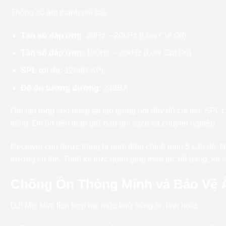
Thông số âm thanh nổi bật:
Tần số đáp ứng:
20Hz – 20kHz (Low Cut Off)
Tần số đáp ứng:
100Hz – 20kHz (Low Cut On)
SPL tối đa:
120dB SPL
Độ ồn tương đương:
24dBA
Dải tần rộng cho phép tái tạo giọng nói đầy đủ chi tiết. SP
tiếng. Độ ồn nền thấp giữ bản ghi sạch và chuyên nghiệp.
Receiver còn được trang bị núm điều chỉnh gain 5 cấp độ. 
trường cụ thể. Thiết kế trực quan giúp thao tác dễ dàng, kể 
Chống Ồn Thông Minh và Bảo Vệ 
DJI Mic Mini tích hợp hai mức khử tiếng ồn linh hoạt: