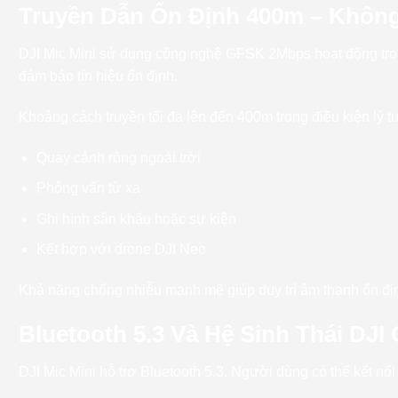
Truyền Dẫn Ổn Định 400m – Không
DJI Mic Mini sử dụng công nghệ GFSK 2Mbps hoạt động tro
đảm bảo tín hiệu ổn định.
Khoảng cách truyền tối đa lên đến 400m trong điều kiện lý tư
Quay cảnh rộng ngoài trời
Phỏng vấn từ xa
Ghi hình sân khấu hoặc sự kiện
Kết hợp với drone DJI Neo
Khả năng chống nhiễu mạnh mẽ giúp duy trì âm thanh ổn địn
Bluetooth 5.3 Và Hệ Sinh Thái D
DJI Mic Mini hỗ trợ Bluetooth 5.3. Người dùng có thể kết nối