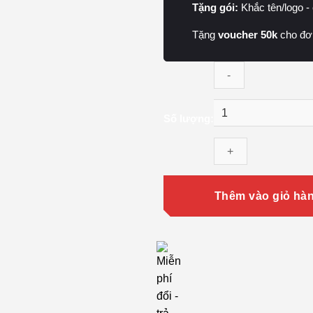
Tặng gói:
Khắc tên/logo -
Tặng
voucher 50k
cho đơ
Microphone
Số lượng:
DJI
Mic
Mini
(1
TX
Thêm vào giỏ hà
+
1
RX)
chính
hãng,
ghi
âm