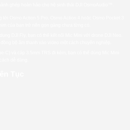
à mảnh ghép hoàn hảo cho hệ sinh thái DJI OsmoAudio™.
ng tới Osmo Action 5 Pro, Osmo Action 4 hoặc Osmo Pocket 3
phim của bạn trở nên gọn gàng chưa từng có.
 dụng DJI Fly, bạn có thể kết nối Mic Mini với drone DJI Neo.
à đồng bộ âm thanh vào video một cách chuyên nghiệp.
e-C) và cáp 3.5mm TRS đi kèm, bạn có thể dùng Mic Mini
 cách dễ dàng.
iên Tục