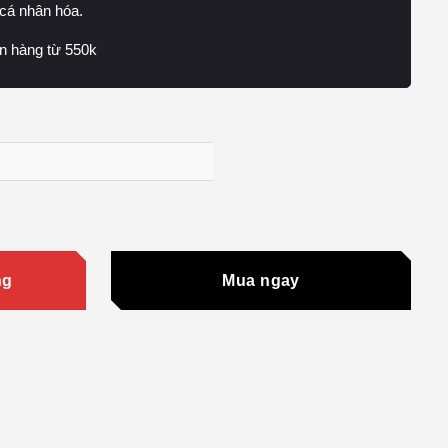
 cá nhân hóa.
n hàng từ 550k
ng
Mua ngay