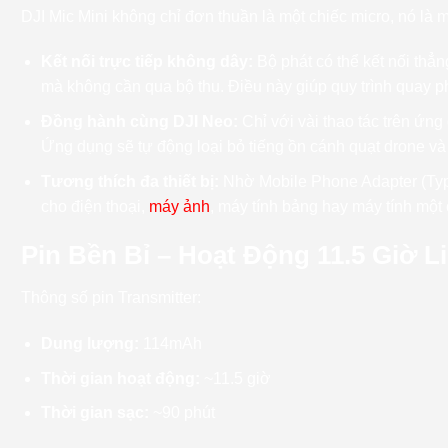
DJI Mic Mini không chỉ đơn thuần là một chiếc micro, nó l
Kết nối trực tiếp không dây:
Bộ phát có thể kết nối thẳ
mà không cần qua bộ thu. Điều này giúp quy trình quay 
Đồng hành cùng DJI Neo:
Chỉ với vài thao tác trên ứng
Ứng dụng sẽ tự động loại bỏ tiếng ồn cánh quạt drone v
Tương thích đa thiết bị:
Nhờ Mobile Phone Adapter (Typ
cho điện thoại,
máy ảnh
, máy tính bảng hay máy tính một
Pin Bền Bỉ – Hoạt Động 11.5 Giờ L
Thông số pin Transmitter:
Dung lượng:
114mAh
Thời gian hoạt động:
~11.5 giờ
Thời gian sạc:
~90 phút