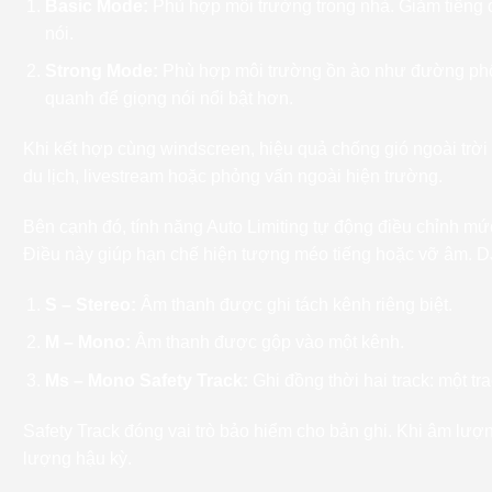
Basic Mode:
Phù hợp môi trường trong nhà. Giảm tiếng q
nói.
Strong Mode:
Phù hợp môi trường ồn ào như đường phố 
quanh để giọng nói nổi bật hơn.
Khi kết hợp cùng windscreen, hiệu quả chống gió ngoài trời 
du lịch, livestream hoặc phỏng vấn ngoài hiện trường.
Bên cạnh đó, tính năng Auto Limiting tự động điều chỉnh mứ
Điều này giúp hạn chế hiện tượng méo tiếng hoặc vỡ âm. DJI
S – Stereo:
Âm thanh được ghi tách kênh riêng biệt.
M – Mono:
Âm thanh được gộp vào một kênh.
Ms – Mono Safety Track:
Ghi đồng thời hai track: một t
Safety Track đóng vai trò bảo hiểm cho bản ghi. Khi âm lượn
lượng hậu kỳ.