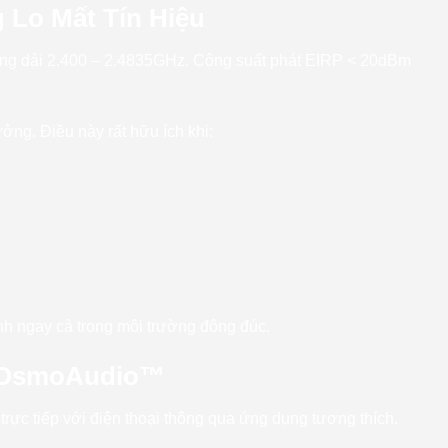
 Lo Mất Tín Hiệu
ng dải 2.400 – 2.4835GHz. Công suất phát EIRP < 20dBm
ởng. Điều này rất hữu ích khi:
h ngay cả trong môi trường đông đúc.
JI OsmoAudio™
 trực tiếp với điện thoại thông qua ứng dụng tương thích.