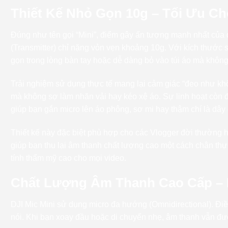
Thiết Kế Nhỏ Gọn 10g – Tối Ưu C
Đúng như tên gọi “Mini”, điểm gây ấn tượng mạnh nhất của d
(Transmitter) chỉ nặng vỏn vẹn khoảng 10g. Với kích thước 
gọn trong lòng bàn tay hoặc dễ dàng bỏ vào túi áo mà khôn
Trải nghiệm sử dụng thực tế mang lại cảm giác “đeo như khô
mà không sợ làm nhăn vải hay kéo xệ áo. Sự linh hoạt còn 
giúp bạn gắn micro lên áo phông, sơ mi hay thậm chí là dây 
Thiết kế này đặc biệt phù hợp cho các Vlogger đời thường 
giúp bạn thu lại âm thanh chất lượng cao một cách chân thự
tính thẩm mỹ cao cho mọi video.
Chất Lượng Âm Thanh Cao Cấp – 
DJI Mic Mini sử dụng micro đa hướng (Omnidirectional). Đi
nói. Khi bạn xoay đầu hoặc di chuyển nhẹ, âm thanh vẫn đượ