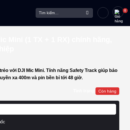
Tìm
kiếm:
c Mini (1 TX + 1 RX) chính hãng,
hiệp
rẻo với DJI Mic Mini. Tính năng Safety Track giúp bảo
ruyền xa 400m và pin bền bỉ tới 48 giờ.
Tình trạng:
Còn hàng
uốc