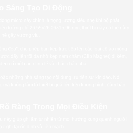
ho Sáng Tạo Di Động
òng micro này chính là trọng lượng siêu nhẹ khi bộ phát
siêu tưởng chỉ 26.55×26.06×15.96 mm, thiết bị này có thể nằm
g hề gây vướng víu.
ng đeo”, cho phép bạn kẹp trực tiếp lên các loại cổ áo mỏng
được đẩy lên tối đa nhờ kẹp nam châm (Clip Magnet) đi kèm,
đeo cổ một cách tinh tế và chắc chắn nhất.
hoặc những nhà sáng tạo nội dung ưu tiên sự kín đáo. Nó
c mà không làm lộ thiết bị quá lớn trên khung hình, đảm bảo
Rõ Ràng Trong Mọi Điều Kiện
ều này giúp ghi âm tự nhiên từ mọi hướng xung quanh người
c ghi lại ổn định và liền mạch.