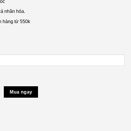
uốc
cá nhân hóa.
n hàng từ 550k
Mua ngay