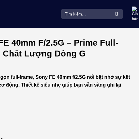
Tìm
kiếm:
E 40mm F/2.5G – Prime Full-
, Chất Lượng Dòng G
ọn full-frame, Sony FE 40mm f/2.5G nổi bật nhờ sự kết
ơ động. Thiết kế siêu nhẹ giúp bạn sẵn sàng ghi lại