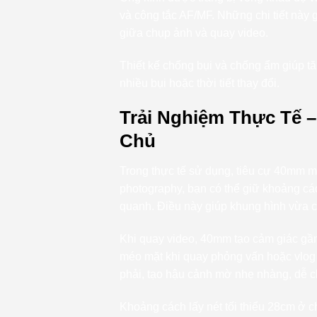
và công tắc AF/MF. Những chi tiết này g
giữa chụp ảnh và quay video.
Thiết kế chống bụi và chống ẩm giúp tăn
nhiều bụi hoặc thời tiết thay đổi.
Trải Nghiệm Thực Tế –
Chủ
Trong thực tế sử dụng, tiêu cự 40mm ma
photography, bạn có thể giữ khoảng cá
quanh. Điều này giúp khung hình vừa c
Khi quay video, 40mm tạo cảm giác gần
méo mặt khi quay phỏng vấn hoặc vlog 
phải, tạo hậu cảnh mờ nhẹ nhàng, dễ c
Khoảng cách lấy nét tối thiểu 28cm ở 