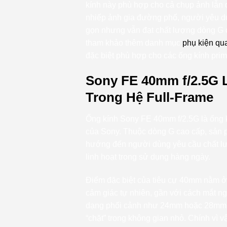
kính này phù hợp cho cả chụp ảnh lẫn 
nhiếp ảnh gia đường phố, người yêu du
gọn nhưng vẫn đạt chất lượng dòng G c
tham khảo thêm danh mục
phụ kiện qu
đặc biệt phù hợp cho các ống kính prim
Sony FE 40mm f/2.5G 
Trong Hệ Full-Frame
Ống kính Sony FE 40mm f/2.5G là ống k
của Sony. Thuộc dòng G cao cấp, sản
hướng đến người dùng yêu cầu chất lư
linh hoạt trong sử dụng hàng ngày.
Điểm đặc biệt của tiêu cự 40mm nằm ở 
cảm giác tự nhiên, gần với cách mắt n
dạng phối cảnh như 24mm hoặc 28mm,
“chặt” trong không gian nhỏ. Chính vì 