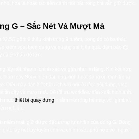
 nhỏ, hoa lá hoặc tạo tiền cảnh nổi bật trong khi vẫn giữ được
ng G – Sắc Nét Và Mượt Mà
/2.5G gồm 9 thấu kính trong 9 nhóm, trong đó có ba thấu
úp kiểm soát biến dạng và quang sai hiệu quả, đảm bảo độ
ay cả ở khẩu độ lớn.
ng lấy nét nhanh, chính xác và gần như im lặng. Khi kết hợp
ác thân máy Sony hiện đại, ống kính hoạt động ổn định trong
o. Điều này đặc biệt hữu ích với người làm nội dung, vlog
ét tin cậy và mượt mà. Để tối ưu workflow sản xuất hình ảnh,
nh mục
thiết bị quay dựng
nhằm mở rộng hệ máy với gimbal,
yên nghiệp.
eh mềm mại, giữ được đặc trưng tự nhiên của dòng G. Đồng
giác lấy nét tay tuyến tính và chính xác, phù hợp với người