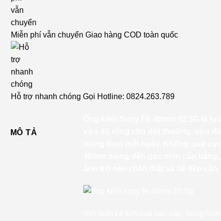
Miễn phí vẫn chuyển
Giao hàng COD toàn quốc
Hỗ trợ nhanh chóng
Gọi Hotline: 0824.263.789
Ống kính Sony FE 40mm f/2.5G là lự
vừa đủ rộng cho đời thường, vừa đủ
MÔ TẢ
mang theo mỗi ngày. Không quá cự
40mm mang đến góc nhìn cân bằng, 
ảnh trở nên chân thật và dễ tiếp cận.
Với thiết kế kim loại cao cấp, trọng lư