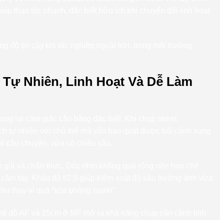
iúp thao tác nhanh, đặc biệt hữu ích khi chuyển đổi linh hoạt
g độ tin cậy khi tác nghiệp ngoài trời, trong môi trường
 Tự Nhiên, Linh Hoạt Và Dễ Làm
ng lại cảm giác cân bằng đặc biệt. Khi chụp street
ch tự nhiên với chủ thể mà vẫn bao quát được bối cảnh xung
ó câu chuyện, vừa có chiều sâu.
 gũi và chân thực. Góc nhìn không quá rộng nên hạn chế
cầm tay. Khẩu độ f/2.5 giúp kiểm soát độ sâu trường ảnh vừa
hịu thay vì quá “xóa phông mạnh”.
chế độ AF và 25cm ở MF mở ra khả năng chụp cận cảnh linh