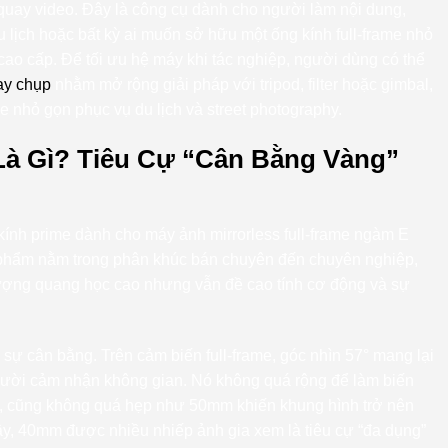
quay video. Đây là công cụ dành cho người làm nội dung,
 lịch hoặc bất kỳ ai muốn sở hữu một ống kính full-frame nhỏ
ao cấp. Để tối ưu hệ máy khi tác nghiệp, người dùng có thể
ay chụp
nhằm mở rộng giải pháp với tripod, filter hoặc gimbal,
e nhỏ gọn phục vụ du lịch và street photography.
Là Gì? Tiêu Cự “Cân Bằng Vàng”
ính prime dành cho máy ảnh mirrorless full-frame ngàm E
 phẩm nằm trong phân khúc bán chuyên đến chuyên nghiệp,
ợng quang học cao nhưng vẫn đề cao tính cơ động và sự
sự cân bằng. Trên cảm biến full-frame, góc nhìn 57° mang lại
gười cảm nhận không gian. Nó không quá rộng để làm biến
 cũng không quá hẹp như 50mm khiến khung hình trở nên
vậy, 40mm được nhiều nhiếp ảnh gia xem là tiêu cự “đa dụng”