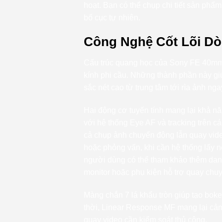
hoạt. Bạn có thể chụp chi tiết sản phẩm
bố cục tự nhiên.
Công Nghệ Cốt Lõi Dò
Cấu trúc quang học của Sony FE 40mm f
kính phi cầu. Những thành phần này gi
sắc nét cao từ trung tâm tới rìa ảnh ng
Hai động cơ tuyến tính mang lại khả nă
với hệ thống Eye AF và tracking trên c
cả chụp ảnh chuyển động lẫn quay vide
hoặc phỏng vấn, khi cần hệ thống lấy n
người dùng có thể tham khảo thêm da
monitor hoặc phụ kiện hỗ trợ quay chu
Màng chắn 7 lá khẩu tròn giúp tạo bok
thời, Linear Response MF mang lại cảm 
quay video cần kiểm soát thủ công.