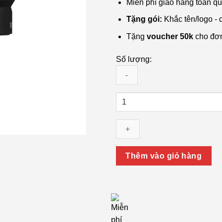
Miễn phí giao hàng toàn q
Tặng gói:
Khắc tên/logo - 
Tặng
voucher 50k
cho đơ
Số lượng:
Ống
Kính
Sony
FE
40mm
F/2.5G
Thêm vào giỏ hàng
–
Prime
Full-
Frame
Nhỏ