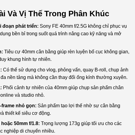
ài Và Vị Thế Trong Phân Khúc
 đoạn phát triển:
Sony FE 40mm f/2.5G không chỉ phục vụ
dụng bền bỉ trong suốt quá trình nâng cao kỹ năng và mở
h:
Tiêu cự 40mm cân bằng giúp rèn luyện bố cục không gian,
duy khung hình tự nhiên.
:
Có thể sử dụng cho vlog, phỏng vấn, quay B-roll, chụp ảnh
 đa nền tảng mà không cần thay đổi ống kính thường xuyên.
:
Phối cảnh tự nhiên của 40mm giúp chụp sản phẩm chân
online và studio nhỏ.
l-frame nhỏ gọn:
Sản phẩm tạo lợi thế nhờ sự cân bằng
 thiết kế siêu cơ động.
 hoặc 50mm f/1.8:
Trọng lượng 173g giúp tối ưu cho các
c nghiệp di chuyển nhiều.