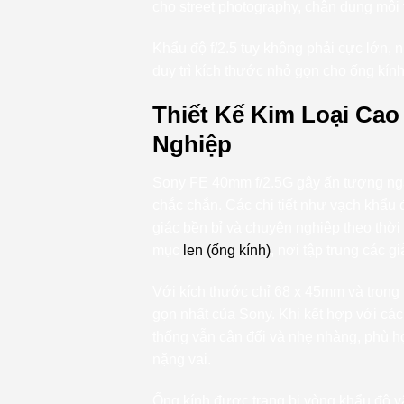
cho street photography, chân dung môi t
Khẩu độ f/2.5 tuy không phải cực lớn, 
duy trì kích thước nhỏ gọn cho ống kính
Thiết Kế Kim Loại Ca
Nghiệp
Sony FE 40mm f/2.5G gây ấn tượng ngay
chắc chắn. Các chi tiết như vạch khẩu 
giác bền bỉ và chuyên nghiệp theo thời 
mục
len (ống kính)
, nơi tập trung các 
Với kích thước chỉ 68 x 45mm và trọng 
gọn nhất của Sony. Khi kết hợp với các
thống vẫn cân đối và nhẹ nhàng, phù 
nặng vai.
Ống kính được trang bị vòng khẩu độ vật 