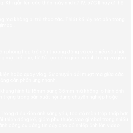
 Khi gắn lên các thân máy như α7 IV, α7C II hay α1, hệ
 mà không bị trễ thao tác. Thiết kế lấy nét bên trong
gimbal.
 căn phòng hẹp trở nên thoáng đãng và có chiều sâu hơn
ùng một bố cục, từ đó tạo cảm giác hoành tráng và giàu
 kiện hoặc quay vlog. Sự chuyển đổi mượt mà giữa các
huống cần phản ứng nhanh.
đổi khung hình từ 16mm sang 35mm mà không lo hình ảnh
an trọng trong sản xuất nội dung chuyên nghiệp hoặc
 Trong điều kiện ánh sáng yếu, tốc độ màn trập thấp hơn
cải thiện đáng kể, giảm phụ thuộc vào gimbal trong nhiều
thành công cụ đáng tin cậy cho cả nhiếp ảnh lẫn video