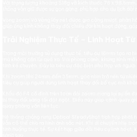
Với trọng lượng khoảng 518g và kích thước 78 x 98,5mm, ố
thống vẫn giữ được sự gọn gàng, phù hợp cho du lịch dài
Vòng zoom và vòng lấy nét được gia công mượt, phản hồi 
giúp ống kính không thay đổi chiều dài khi hoạt động, gó
Trải Nghiệm Thực Tế – Linh Hoạt T
Trong môi trường sử dụng thực tế, tiêu cự 16mm tạo ra h
mà không cần lùi quá xa. Với phong cảnh, khung hình mở r
tính kể chuyện. Đây là tiêu cự đặc biệt phù hợp với người 
Khi zoom lên 24mm đến 35mm, góc nhìn trở nên tự nhiên
tiêu cự giúp người dùng linh hoạt thay đổi bố cục mà khôn
Khẩu độ F4 cố định trên toàn dải zoom mang lại sự ổn đị
bị thay đổi sáng tối đột ngột. Điều này giúp cảnh quay 
quay phỏng vấn liên tục.
Hệ thống chống rung Optical SteadyShot tích hợp phát h
vẫn có thể cho ra hình ảnh sắc nét. Khi di chuyển nhẹ tr
tình huống thực tế. Sự kết hợp giữa dải tiêu cự linh hoạt
sáng tạo.