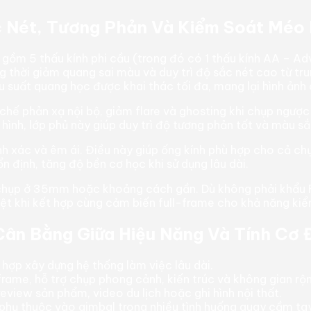
 Nét, Tương Phản Và Kiểm Soát Méo 
gồm 5 thấu kính phi cầu (trong đó có 1 thấu kính AA – Adv
 thời giảm quang sai màu và duy trì độ sắc nét cao từ tru
 suất quang học được khai thác tối đa, mang lại hình ảnh c
 chế phản xạ nội bộ, giảm flare và ghosting khi chụp ngượ
ình, lớp phủ này giúp duy trì độ tương phản tốt và màu sắc
nh xác và êm ái. Điều này giúp ống kính phù hợp cho cả ch
ổn định, tăng độ bền cơ học khi sử dụng lâu dài.
 chụp ở 35mm hoặc khoảng cách gần. Dù không phải khẩu F
biệt khi kết hợp cùng cảm biến full-frame cho khả năng ki
 Cân Bằng Giữa Hiệu Năng Và Tính Cơ
hợp xây dựng hệ thống làm việc lâu dài.
frame, hỗ trợ chụp phong cảnh, kiến trúc và không gian rộ
eview sản phẩm, video du lịch hoặc ghi hình nội thất.
phụ thuộc vào gimbal trong nhiều tình huống quay cầm tay