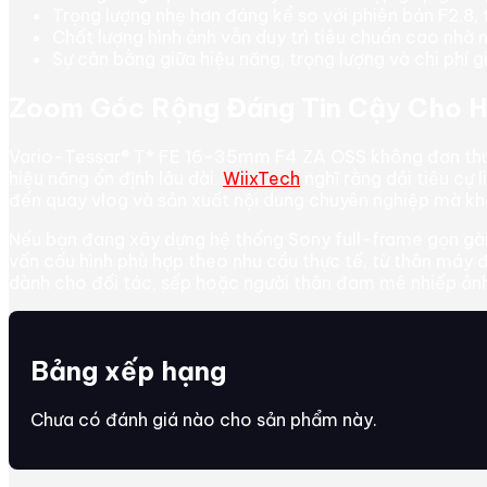
Trọng lượng nhẹ hơn đáng kể so với phiên bản F2.8, 
Chất lượng hình ảnh vẫn duy trì tiêu chuẩn cao nhờ 
Sự cân bằng giữa hiệu năng, trọng lượng và chi phí gi
Zoom Góc Rộng Đáng Tin Cậy Cho H
Vario-Tessar® T* FE 16-35mm F4 ZA OSS không đơn thuần
hiệu năng ổn định lâu dài.
WiixTech
nghĩ rằng dải tiêu cự 
đến quay vlog và sản xuất nội dung chuyên nghiệp mà kh
Nếu bạn đang xây dựng hệ thống Sony full-frame gọn gàn
vấn cấu hình phù hợp theo nhu cầu thực tế, từ thân máy 
dành cho đối tác, sếp hoặc người thân đam mê nhiếp ảnh, v
Bảng xếp hạng
Chưa có đánh giá nào cho sản phẩm này.