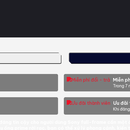
Miễn ph
Trong 7 
Ưu đãi 
Khi đăng
đáng tin cậy cho người dùng Sony full-frame cần một 
u ống prime rời rạc, bạn có thể xử lý phong cảnh, kiến 