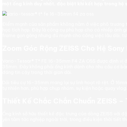
một ống kính duy nhất, đặc biệt khi kết hợp trong hệ s
Sony
Full-
Frame
số
Điểm mạnh của sản phẩm không nằm ở việc phô trương th
lượng
học tích hợp. Đây là công cụ phù hợp cho cả nhiếp ảnh g
frame gọn gàng nhưng đủ mạnh cho công việc lâu dài, từ
Zoom Góc Rộng ZEISS Cho Hệ Sony 
Vario-Tessar® T* FE 16-35mm F4 ZA OSS được định vị ở p
35mm. Đây không phải ống kính dành cho nhu cầu cơ bản
đáng tin cậy trong thời gian dài.
Dải tiêu cự 16-35mm mang lại sự linh hoạt rõ rệt. Ở 16mm
tự nhiên hơn, phù hợp chụp nhóm, sự kiện hoặc quay vlog.
Thiết Kế Chắc Chắn Chuẩn ZEISS – 
Ống kính sở hữu thiết kế đặc trưng của dòng ZEISS với đ
yên tâm tác nghiệp ngoài trời, trong điều kiện thời tiết t