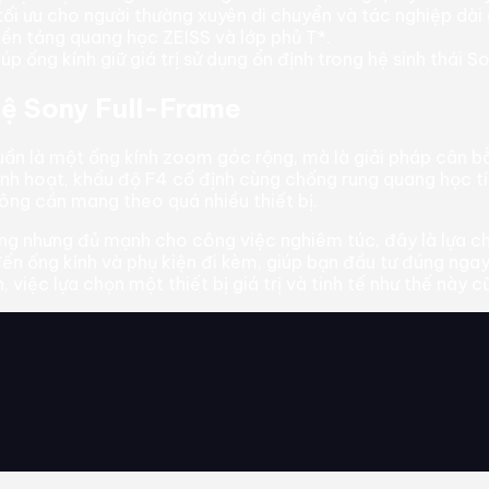
tối ưu cho người thường xuyên di chuyển và tác nghiệp dài 
nền tảng quang học ZEISS và lớp phủ T*.
úp ống kính giữ giá trị sử dụng ổn định trong hệ sinh thái 
ệ Sony Full-Frame
 là một ống kính zoom góc rộng, mà là giải pháp cân bằn
linh hoạt, khẩu độ F4 cố định cùng chống rung quang học tí
ông cần mang theo quá nhiều thiết bị.
g nhưng đủ mạnh cho công việc nghiêm túc, đây là lựa ch
đến ống kính và phụ kiện đi kèm, giúp bạn đầu tư đúng ng
iệc lựa chọn một thiết bị giá trị và tinh tế như thế này cũ