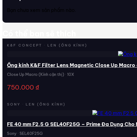
Bạn chưa xem sản phẩm nào.
Có thể bạn sẽ thích
K&F CONCEPT · LEN (ỐNG KÍNH)
Ống kính K&F Filter Lens Magnetic Close Up Macro 
Close Up Macro (Kính cận thị) · 10X
750.000
₫
SONY · LEN (ỐNG KÍNH)
FE 40 mm F2.5 G SEL40F25G – Prime Đa Dụng Cho 
Sony · SEL40F25G