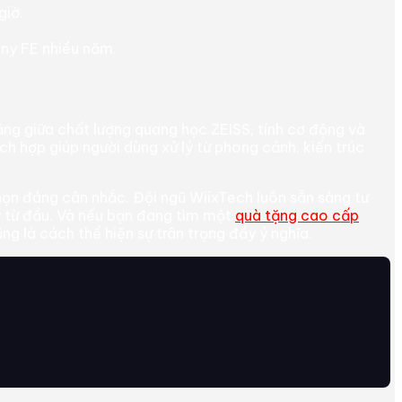
giờ.
Sony FE nhiều năm.
g giữa chất lượng quang học ZEISS, tính cơ động và
ch hợp giúp người dùng xử lý từ phong cảnh, kiến trúc
ọn đáng cân nhắc. Đội ngũ WiixTech luôn sẵn sàng tư
ay từ đầu. Và nếu bạn đang tìm một
quà tặng cao cấp
ng là cách thể hiện sự trân trọng đầy ý nghĩa.