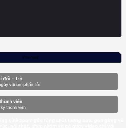
Mua ngay
í đổi - trả
ngày với sản phẩm lỗi
thành viên
 ký thành viên
ống kính zoom góc rộng chất lượng cao, gọn gàng và
trúc, nội thất, chụp nhóm và cả quay video chỉ với