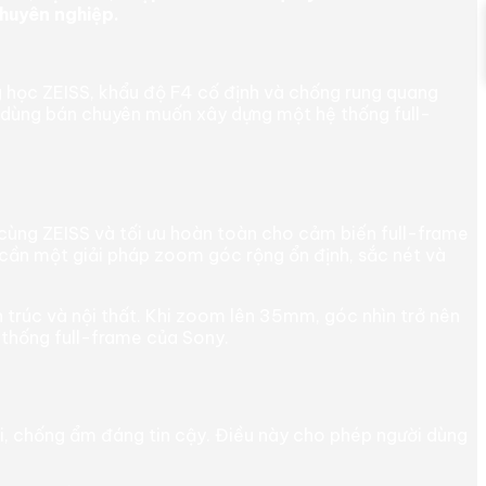
huyên nghiệp.
 học ZEISS, khẩu độ F4 cố định và chống rung quang
ời dùng bán chuyên muốn xây dựng một hệ thống full-
cùng ZEISS và tối ưu hoàn toàn cho cảm biến full-frame
ần một giải pháp zoom góc rộng ổn định, sắc nét và
 trúc và nội thất. Khi zoom lên 35mm, góc nhìn trở nên
 thống full-frame của Sony.
i, chống ẩm đáng tin cậy. Điều này cho phép người dùng