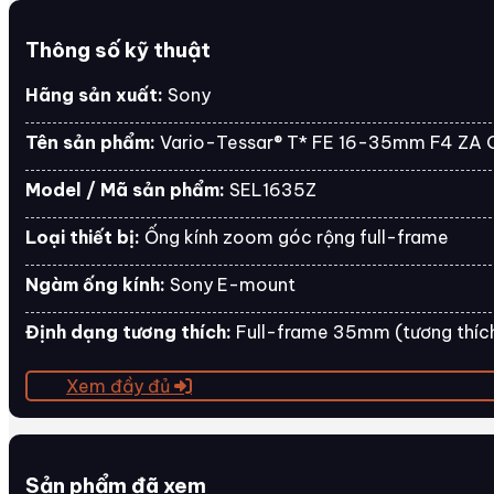
Thông số kỹ thuật
Hãng sản xuất:
Sony
Tên sản phẩm:
Vario-Tessar® T* FE 16-35mm F4 ZA 
Model / Mã sản phẩm:
SEL1635Z
Loại thiết bị:
Ống kính zoom góc rộng full-frame
Ngàm ống kính:
Sony E-mount
Định dạng tương thích:
Full-frame 35mm (tương thíc
Xem đầy đủ
Sản phẩm đã xem