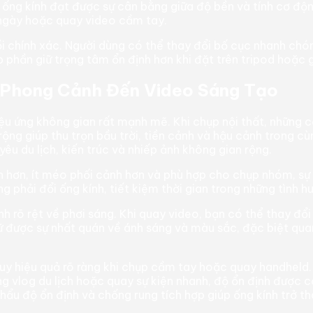
ng kính đạt được sự cân bằng giữa độ bền và tính cơ động.
 ngày hoặc quay video cầm tay.
chính xác. Người dùng có thể thay đổi bố cục nhanh chóng
p phần giữ trọng tâm ổn định hơn khi đặt trên tripod hoặc 
ừ Phong Cảnh Đến Video Sáng Tạo
iệu ứng không gian rất mạnh mẽ. Khi chụp nội thất, những
ộng giúp thu trọn bầu trời, tiền cảnh và hậu cảnh trong c
yêu du lịch, kiến trúc và nhiếp ảnh không gian rộng.
 hơn, ít méo phối cảnh hơn và phù hợp cho chụp nhóm, sự
g phải đổi ống kính, tiết kiệm thời gian trong những tình 
nh rõ rệt về phơi sáng. Khi quay video, bạn có thể thay 
giữ được sự nhất quán về ánh sáng và màu sắc, đặc biệt qu
uy hiệu quả rõ ràng khi chụp cầm tay hoặc quay handheld.
ong vlog du lịch hoặc quay sự kiện nhanh, độ ổn định được 
, khẩu độ ổn định và chống rung tích hợp giúp ống kính trở 