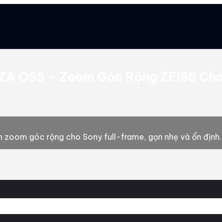
 ZA OSS – Zoom Góc Rộng ZEISS Cho
zoom góc rộng cho Sony full-frame, gọn nhẹ và ổn định. 