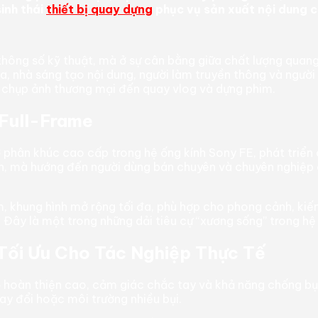
inh thái
thiết bị quay dựng
phục vụ sản xuất nội dung c
ông số kỹ thuật, mà ở sự cân bằng giữa chất lượng quang
ia, nhà sáng tạo nội dung, người làm truyền thông và ngư
 chụp ảnh thương mại đến quay vlog và dựng phim.
Full-Frame
hân khúc cao cấp trong hệ ống kính Sony FE, phát triển 
, mà hướng đến người dùng bán chuyên và chuyên nghiệp c
, khung hình mở rộng tối đa, phù hợp cho phong cảnh, kiến
 Đây là một trong những dải tiêu cự “xương sống” trong hệ
Tối Ưu Cho Tác Nghiệp Thực Tế
ộ hoàn thiện cao, cảm giác chắc tay và khả năng chống bụ
hay đổi hoặc môi trường nhiều bụi.