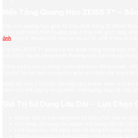
Nền Tảng Quang Học ZEISS T* – Sắc
Cấu trúc quang học gồm 12 thấu kính trong 10 nhóm, bao 
kiểm soát méo hình thường gặp ở ống kính góc rộng, đồng
ảnh
Sony E-mount full-frame như α7 IV, α7R V hay α1, hiệu
Lớp phủ ZEISS T* đóng vai trò quan trọng trong việc hạn
trời hoặc nguồn sáng mạnh thường xuất hiện trong khung h
Động cơ lấy nét tự động tuyến tính hoạt động nhanh, chí
Cơ chế lấy nét bên trong còn giúp giữ chiều dài ống kính 
Khẩu độ tròn 7 lá khẩu tạo hiệu ứng bokeh mềm mại khi
tách chủ thể hợp lý trong nhiều tình huống thực tế, đặc 
Giá Trị Sử Dụng Lâu Dài – Lựa Chọn
Khoản đầu tư bền vững cho hệ Sony full-frame, phù 
Giải pháp đa dụng cho người mới nâng cấp lên full-
Linh hoạt cho nhà sáng tạo nội dung khi quay vlog, r
Chống rung Optical SteadyShot tích hợp giúp giảm 