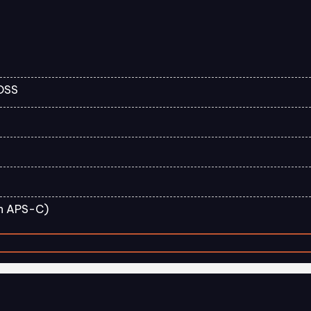
OSS
h APS-C)