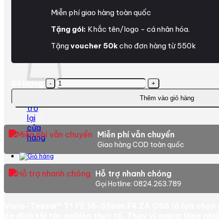
Miễn phí giao hàng toàn quốc
Tặng gói:
Khắc tên/logo - cá nhân hóa.
Giỏ hàng
Tặng
voucher 50k
cho đơn hàng từ 550k
Vario-
Số lượng:
Tessar®
Chưa có sản phẩm trong giỏ hàng.
Quay
Thêm vào giỏ hàng
T*
trở
FE
lại
16-
cửa
35mm
Miễn phí vẫn chuyển
hàng
F4
Giao hàng COD toàn quốc
ZA
OSS
–
Hỗ trợ nhanh chóng
Zoom
Gọi Hotline: 0824.263.789
Góc
Rộng
Vario-Tessar® T* FE 16-35mm F4 ZA OSS là lựa chọn 
ZEISS
ổn định khi tác nghiệp thực tế. Thay vì mang theo nhiề
Cho