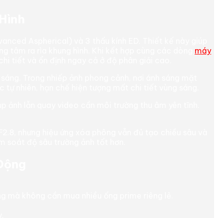
Hình
anced Aspherical) và 3 thấu kính ED. Thiết kế này giúp
ng tâm ra rìa khung hình. Khi kết hợp cùng các dòng
máy
hi tiết và ổn định ngay cả ở độ phân giải cao.
c sáng. Trong nhiếp ảnh phong cảnh, nơi ánh sáng mặt
 tự nhiên, hạn chế hiện tượng mất chi tiết vùng sáng.
ụp ảnh lẫn quay video cần môi trường thu âm yên tĩnh.
2.8, nhưng hiệu ứng xóa phông vẫn đủ tạo chiều sâu và
ểm soát độ sâu trường ảnh tốt hơn.
 Động
ng mà không cần mua nhiều ống prime riêng lẻ.
.